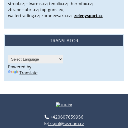
strobl.cz;
stvarms.cz; tenolix.cz; thermfox.cz;
zbrane.subrt.cz;
top-guns.eu;
waltertrading.cz; zbraneesako.cz;
zelenysport.cz
TRANSLATOR
Powered by
Translate
+420607659956
kspol@seznam.cz