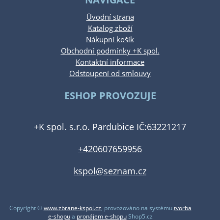
Úvodní strana
Katalog zboží
Nákupní košík
Obchodní podmínky +K spol.
Kontaktní informace
Odstoupení od smlouvy
ESHOP PROVOZUJE
+K spol. s.r.o. Pardubice IČ:63221217
+420607659956
kspol@seznam.cz
Copyright ©
www.zbrane-kspol.cz
,
provozováno na systému
tvorba
e-shopu
a
pronájem e-shopu
Shop5.cz