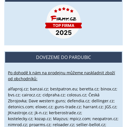
DOVEZEME DO PARDUBIC
Po dohodě k nám na prodejnu můžeme naskladnit zboží
od obchodníků:
alfaproj.cz;
banzai.cz;
bestpatron.eu;
beretta.cz;
binox.cz;
bvs.cz;
cairocz.cz; cidpraha.cz; colosus.cz; Česká
Zbrojovka; Dave western guns; defendia.cz; dellinger.cz;
detonics.com; elovec.cz; guns-trade.cz; harrant.cz; JGS.cz;
JKnastroje.cz; jk-n.cz; kerberostrade.cz;
kostelecky.cz;
kozap.cz; Mayzus;
mpicz.com; neopatron.cz;
nimrod.cz; proarms.cz; reloader.cz; sellier-bellot.cz;