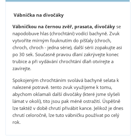
Vábnička na divočáky
Vábničkou na černou zvěř, prasata, divočáky
se
napodobuve hlas (chrochtání) vodící bachyně. Zvuk
vytvoříte mírným fouknutím do píšťaly (chroch,
chroch, chroch - jedna série), další sérii zopakujte asi
po 30 sek. Současně pravou dlaní zakrývejte konec
trubice a při vydávání chrochtání dlaň otvírejte a
zavírejte.
Spokojeným chrochtáním svolává bachyně selata k
nalezené potravě. tento zvuk využijeme k tomu,
abychom oklamali další divočáky (které jsme slyšeli
lámat v okolí), tito jsou pak méně ostražití. Úspěšně
lze taktéž v době chrutí přivábit kance. Jelikož je dnes
chrutí celoročně, lze tuto vábničku používat po celý
rok.