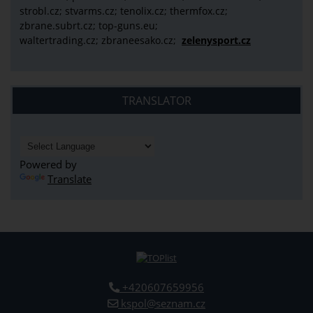
strobl.cz;
stvarms.cz; tenolix.cz; thermfox.cz;
zbrane.subrt.cz;
top-guns.eu;
waltertrading.cz; zbraneesako.cz;
zelenysport.cz
TRANSLATOR
Powered by
Translate
+420607659956
kspol@seznam.cz