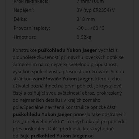
Krok rektifikace:
7 mm/100m
Napájení:
3V (typ CR2354) V
Délka:
318 mm
Provozní teploty:
-30 ... +60 °C
Hmotnost:
0,62kg
Konstrukce
puškohledu Yukon Jaeger
vychází s
dlouholeté zkušeností při návrhu loveckých optik se
zaměřením na co největší světelnou propustnost,
vysokou spolehlivost a přesnost zaměřovače. Silnou
stránkou
zaměřovače
Yukon Jaeger
, kterou jeho
uživatel pozná ihned na první pohled, je krystalově
čistý a oslňující svou světelností obraz, prokreslený
do nejmenších detailu i v krajích zorného
pole.Speciálně navržená konstrukce optické části
puškohledu
Yukon Jaeger
přinesla také odstranění
tzv. „tunelového efektu" - černých okrajů při pohledu
přes puškohled. Další předností, která výhodně
odlišuje
puškohled
Yukon Jaeger
od