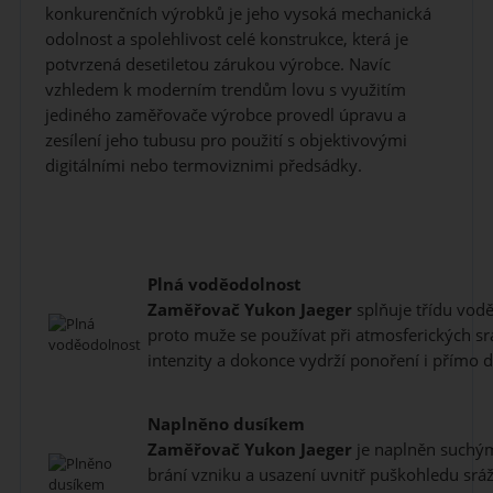
konkurenčních výrobků je jeho vysoká mechanická
odolnost a spolehlivost celé konstrukce, která je
potvrzená desetiletou zárukou výrobce. Navíc
vzhledem k moderním trendům lovu s využitím
jediného zaměřovače výrobce provedl úpravu a
zesílení jeho tubusu pro použití s objektivovými
digitálními nebo termoviznimi předsádky.
Plná voděodolnost
Zaměřovač
Yukon Jaeger
splňuje třídu vodě
proto muže se používat při atmosferických sr
intenzity a dokonce vydrží ponoření i přímo 
Naplněno dusíkem
Zaměřovač
Yukon Jaeger
je naplněn suchým
brání vzniku a usazení uvnitř puškohledu srá