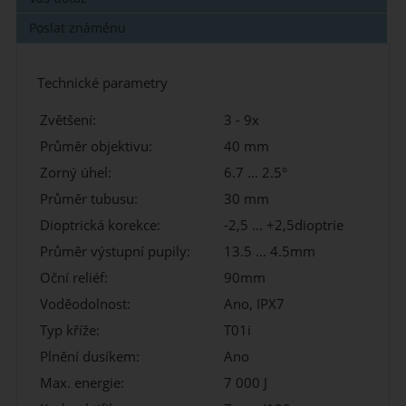
Poslat známénu
Technické parametry
Zvětšení:
3 - 9x
Průměr objektivu:
40 mm
Zorný úhel:
6.7 ... 2.5°
Průměr tubusu:
30 mm
Dioptrická korekce:
-2,5 ... +2,5dioptrie
Průměr výstupní pupily:
13.5 ... 4.5mm
Oční reliéf:
90mm
Voděodolnost:
Ano, IPX7
Typ kříže:
T01i
Plnění dusíkem:
Ano
Max. energie:
7 000 J