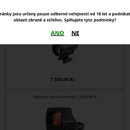
tránky jsou určeny pouze odborné veřejnosti od 18 let a podnika
NOVINKY
oblasti zbraně a střelivo. Splňujete tyto podmínky?
Kolimátor Holosun ARO EVO RD2
ANO
NE
7 590,00 Kč
Kolimátor Vortex Defender CCW 6 MOA