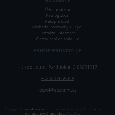
NAVIGACE
Úvodní strana
Katalog zboží
Nákupní košík
Obchodní podmínky +K spol.
Kontaktní informace
Odstoupení od smlouvy
ESHOP PROVOZUJE
+K spol. s.r.o. Pardubice IČ:63221217
+420607659956
kspol@seznam.cz
Copyright ©
www.zbrane-kspol.cz
,
provozováno na systému
tvorba
e-shopu
a
pronájem e-shopu
Shop5.cz