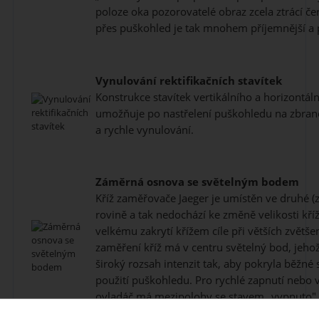
poloze oka pozorovatelé obraz zcela ztrácí če
přes puškohled je tak mnohem příjemnější a p
Vynulování rektifikačních stavítek
Konstrukce stavítek vertikálního a horizontál
umožňuje po nastřelení puškohledu na zbraně
a rychle vynulování.
Záměrná osnova se světelným bodem
Kříž zaměřovače Jaeger je umístěn ve druhé (
rovině a tak nedochází ke změně velikosti kříž
velkému zakrytí křížem cíle při větších zvětšen
zaměření kříž má v centru světelný bod, jeho
široký rozsah intenzit tak, aby pokryla běžn
použití puškohledu. Pro rychlé zapnutí nebo 
ovladáč má mezipolohy se stavem „vypnuto".