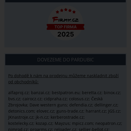
DOVEZEME DO PARDUBIC
Po dohodě k nám na prodejnu můžeme naskladnit zboží
od obchodníků:
alfaproj.cz;
banzai.cz;
bestpatron.eu;
beretta.cz;
binox.cz;
bvs.cz;
cairocz.cz; cidpraha.cz; colosus.cz; Česká
Zbrojovka; Dave western guns; defendia.cz; dellinger.cz;
detonics.com; elovec.cz; guns-trade.cz; harrant.cz; JGS.cz;
JKnastroje.cz; jk-n.cz; kerberostrade.cz;
kostelecky.cz;
kozap.cz; Mayzus;
mpicz.com; neopatron.cz;
nimrod.cz; proarms.cz; reloader.cz; sellier-bellot.cz;