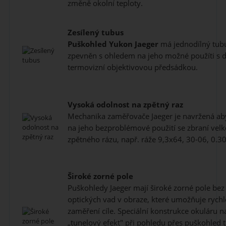
změně okolní teploty.
Zesílený tubus
Puškohled
Yukon Jaeger
má jednodílný tubus
zpevněn s ohledem na jeho možné použíti s di
termovizní objektivovou předsádkou.
Vysoká odolnost na zpětný raz
Mechanika zaměřovače Jaeger je navržená ab
na jeho bezproblémové použití se zbraní velké
zpětného rázu, např. ráže 9,3x64, 30-06, 0.30
Široké zorné pole
Puškohledy Jaeger mají široké zorné pole bez 
optických vad v obraze, které umožňuje rychl
zaměření cíle. Speciální konstrukce okuláru na
„tunelový efekt" při pohledu přes puškohled t