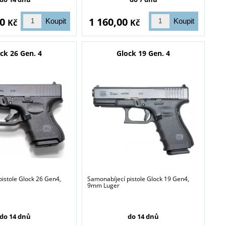
00
1 160,00
Kč
Kč
ck 26 Gen. 4
Glock 19 Gen. 4
istole Glock 26 Gen4,
Samonabíjecí pistole Glock 19 Gen4,
9mm Luger
blasti zbraně a
do 14 dnů
do 14 dnů