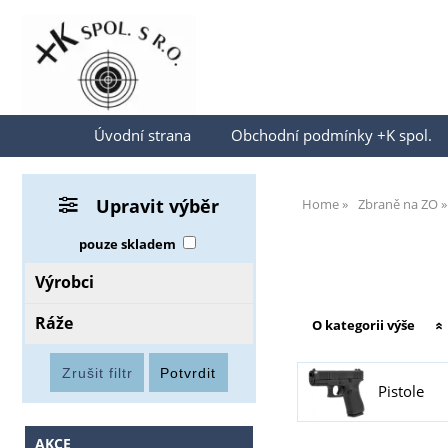
Přihlásit se
Úvodní strana
Obchodní podmínky +K spol.
Upravit výběr
Home
Zbraně na ZO
pouze skladem
Výrobci
Ráže
O kategorii výše
Pistole
AKCE