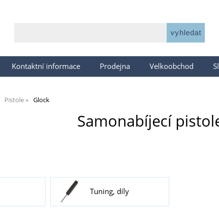
Kontaktní informace
Prodejna
Velkoobchod
S
Pistole
Glock
Samonabíjecí pistol
Tuning, díly