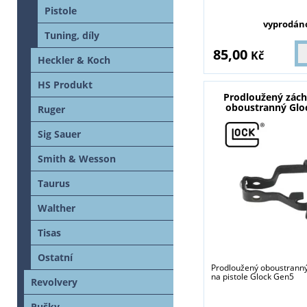
Pistole
vyprodán
Tuning, díly
85,00
Kč
Heckler & Koch
HS Produkt
Prodloužený zách
oboustranný Glo
Ruger
Sig Sauer
Smith & Wesson
Taurus
Walther
Tisas
Ostatní
Prodloužený oboustranný
na pistole Glock Gen5
Revolvery
Pušky