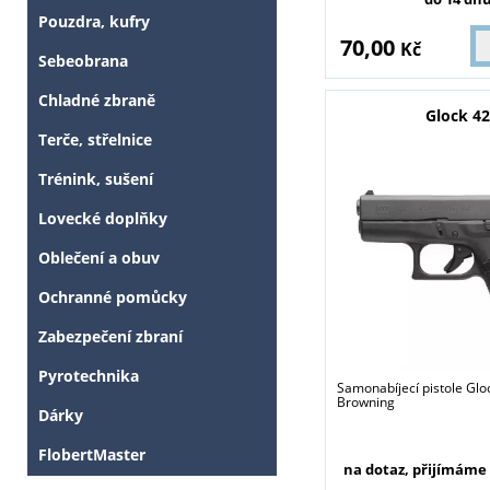
Pouzdra, kufry
70,00
Kč
Sebeobrana
Chladné zbraně
Glock 4
Terče, střelnice
Trénink, sušení
Lovecké doplňky
Oblečení a obuv
Ochranné pomůcky
Zabezpečení zbraní
Pyrotechnika
Samonabíjecí pistole Gl
Browning
Tyto stránky j
Dárky
FlobertMaster
na dotaz, přijímáme