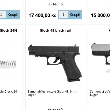
ů
do 14 dnů
17 400,00
15 000,
Kč
 Glock 24N
Glock 48 black rail
ole Glock, 24
Samonabíjecí pistole Glock 48, 9mm
Samonabíjecí 
Luger
Luger
ů
do 14 dnů