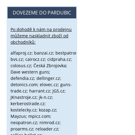
DOVEZEME DO PARDUBIC
Po dohodě k nám na prodejnu
můžeme naskladnit zboží od
obchodníků:
alfaproj.cz;
banzai.cz;
bestpatron.eu;
beretta.cz;
binox.cz;
bvs.cz;
cairocz.cz; cidpraha.cz;
colosus.cz; Česká Zbrojovka;
Dave western guns;
defendia.cz; dellinger.cz;
detonics.com; elovec.cz; guns-
trade.cz; harrant.cz; JGS.cz;
JKnastroje.cz; jk-n.cz;
kerberostrade.cz;
kostelecky.cz;
kozap.cz;
Mayzus;
mpicz.com;
neopatron.cz; nimrod.cz;
proarms.cz; reloader.cz;