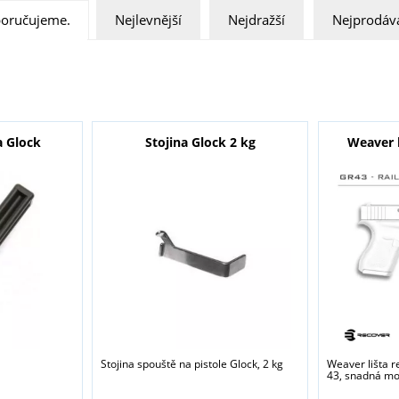
oručujeme.
Nejlevnější
Nejdražší
Nejprodáva
a Glock
Stojina Glock 2 kg
Weaver l
Stojina spouště na pistole Glock, 2 kg
Weaver lišta 
43, snadná m