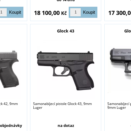
18 100,00
17 300,
Kč
2
Glock 43
Glo
ock 42, 9mm
Samonabíjecí pistole Glock 43, 9mm
Samonabíjecí p
Luger
9mm Luger
sou určeny pouze odborné veřejnosti od 18 let a podnikatelům v o
střelivo. Splňujete tyto podmínky?
 objednávky
na dotaz
ANO
NE