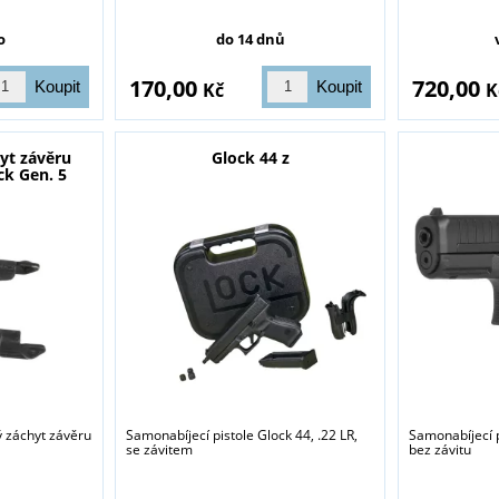
o
do 14 dnů
170,00
720,00
Kč
K
yt závěru
Glock 44 z
ck Gen. 5
 záchyt závěru
Samonabíjecí pistole Glock 44, .22 LR,
Samonabíjecí p
se závitem
bez závitu