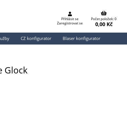
Přihlásit se
Počet položek: 0
0,00 Kč
Zaregistrovat se
lužby
CZ konfigurator
Blaser konfigurator
e Glock