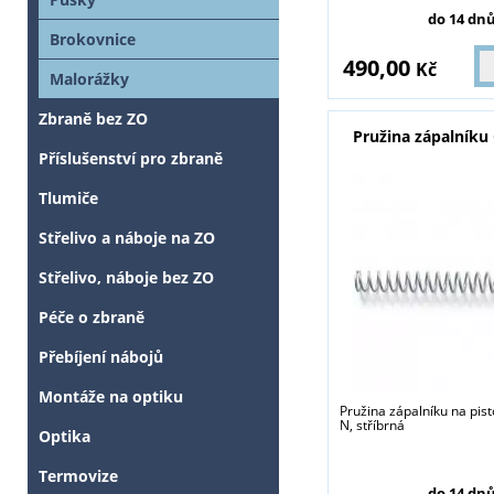
do 14 dn
Brokovnice
490,00
Kč
Malorážky
Zbraně bez ZO
Pružina zápalníku
Příslušenství pro zbraně
Tlumiče
Střelivo a náboje na ZO
Střelivo, náboje bez ZO
Péče o zbraně
Přebíjení nábojů
Montáže na optiku
Pružina zápalníku na pist
N, stříbrná
Optika
Termovize
do 14 dn