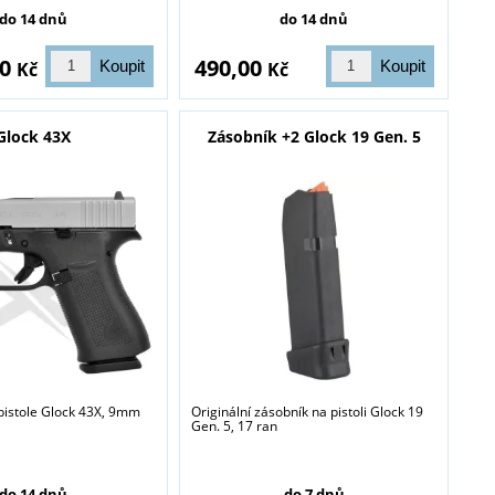
do 14 dnů
do 14 dnů
00
490,00
Kč
Kč
Glock 43X
Zásobník +2 Glock 19 Gen. 5
pistole Glock 43X, 9mm
Originální zásobník na pistoli Glock 19
Gen. 5, 17 ran
do 14 dnů
do 7 dnů