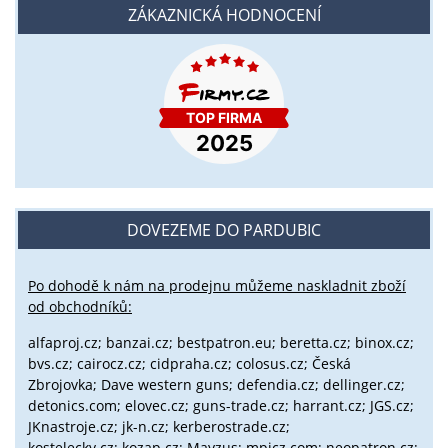
ZÁKAZNICKÁ HODNOCENÍ
DOVEZEME DO PARDUBIC
Po dohodě k nám na prodejnu můžeme naskladnit zboží
od obchodníků:
alfaproj.cz;
banzai.cz;
bestpatron.eu;
beretta.cz;
binox.cz;
bvs.cz;
cairocz.cz; cidpraha.cz; colosus.cz; Česká
Zbrojovka; Dave western guns; defendia.cz; dellinger.cz;
detonics.com; elovec.cz; guns-trade.cz; harrant.cz; JGS.cz;
JKnastroje.cz; jk-n.cz; kerberostrade.cz;
kostelecky.cz;
kozap.cz; Mayzus;
mpicz.com; neopatron.cz;