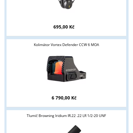
Tyto stránky jsou určeny pouze odborné veřejnosti od 18 let a
podnikatelům v oblasti zbraně a střelivo. Splňujete tyto
695,00 Kč
podmínky?
ANO
NE
Kolimátor Vortex Defender CCW 6 MOA
6 790,00 Kč
Tlumič Browning Iridium IR.22 .22 LR 1/2-20 UNF