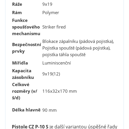
Ráže
9x19
Rám
Polymer
Funkce
spoušťového
Striker fired
mechanismu
Blokace zápalníku (pádová pojistka),
Bezpečnostní
Pojistka spouště (pádová pojistka),
prvky
pojistka táhla spouště
Mířidla
Luminiscenční
Kapacita
9x19(12)
zásobníku
Celkové
rozměry (v/
116x32x170 mm
š/d)
Délka hlavně
90 mm
Pistole CZ P-10 S
je další variantou úspěšné řady