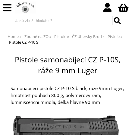
Home
Zbraně na ZO
Pistole
ČZ Uherský Brod
Pistole
Pistole CZ P-10 S
Pistole samonabíjecí CZ P-10S,
ráže 9 mm Luger
Samonabíjecí pistole CZ P-10 S black, ráže 9mm Luger,
hmotnost pouhách 800 g, polymerový rám,
luminiscenční mířidla, délka hlavně 90 mm