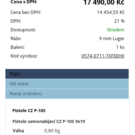
17 490,00 Kč
Cena s DPH:
Cena bez DPH:
14 454,55 Kč
DPH:
21 %
Dostupnost:
Skladem
Ráže:
9 mm Luger
Balení:
1 ks
Kód výrobce:
0574-0711-TXFEEHX
Popis
Váš dotaz
Poslat známénu
Pistole CZ P-10S
Pistole samonabíjecí CZ P-10S 9x19
Váha
0,80 Kg