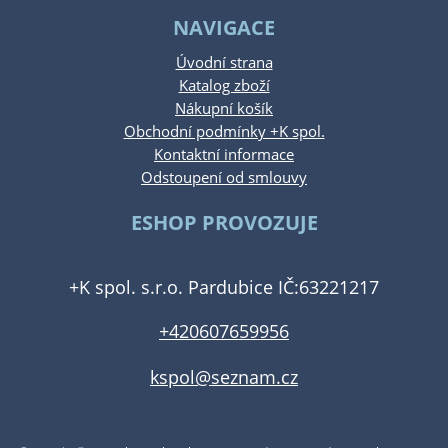
NAVIGACE
Úvodní strana
Katalog zboží
Nákupní košík
Obchodní podmínky +K spol.
Kontaktní informace
Odstoupení od smlouvy
ESHOP PROVOZUJE
+K spol. s.r.o. Pardubice IČ:63221217
+420607659956
kspol@seznam.cz