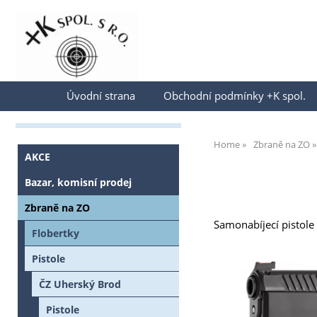
Přihlásit se
Úvodní strana
Obchodní podmínky +K spol.
Home
Zbraně na ZO
AKCE
Bazar, komisní prodej
Zbraně na ZO
Samonabíjecí pistole
Flobertky
Pistole
ČZ Uherský Brod
Pistole