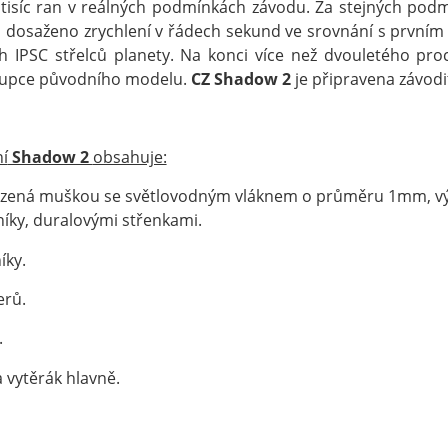
y tisíc ran v reálných podmínkách závodu. Za stejných pod
u
dosaženo zrychlení v řádech sekund ve srovnání s prvn
h IPSC střelců planety. Na konci více než dvouletého pro
tupce původního modelu.
CZ Shadow 2
je připravena závodi
í
Shadow 2
obsahuje:
á muškou se světlovodným vláknem o průměru 1mm, výško
íky, duralovými střenkami.
ky.
rů.
.
ytěrák hlavně.
sou určeny pouze odborné veřejnosti od 18 let a podnikatelům v o
střelivo. Splňujete tyto podmínky?