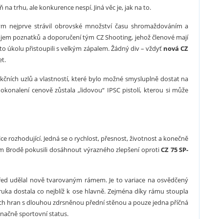
 na trhu, ale konkurence nespí. Jiná věc je, jak na to.
tým nejprve strávil obrovské množství času shromaždováním a
ojem poznatků a doporučení tým CZ Shooting, jehož členové mají
muto úkolu přistoupili s velkým zápalem. Žádný div – vždyť
nová CZ
t.
kčních uzlů a vlastností, které bylo možné smysluplně dostat na
onalení cenově zůstala „lidovou“ IPSC pistolí, kterou si může
elce rozhodující. Jedná se o rychlost, přesnost, životnost a konečně
ém Brodě pokusili dosáhnout výrazného zlepšení oproti
CZ 75 SP-
řed udělal nově tvarovaným rámem. Je to variace na osvědčený
ruka dostala co nejblíž k ose hlavně. Zejména díky rámu stoupla
rých hran s dlouhou zdrsněnou přední stěnou a pouze jedna příčná
načně sportovní status.