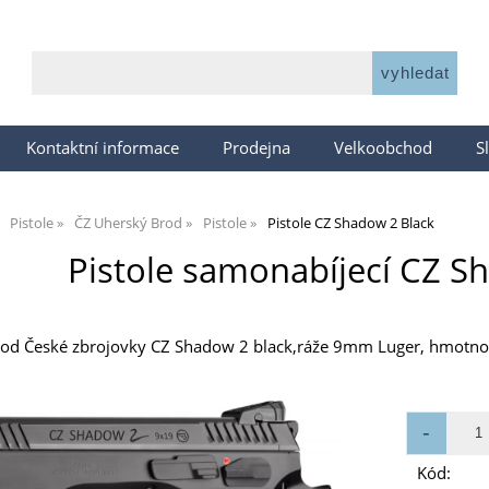
Kontaktní informace
Prodejna
Velkoobchod
S
Pistole
ČZ Uherský Brod
Pistole
Pistole CZ Shadow 2 Black
Pistole samonabíjecí CZ S
 od České zbrojovky CZ Shadow 2 black,ráže 9mm Luger, hmotnos
Kód: