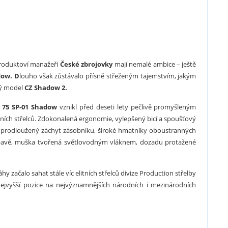
produktoví manažeři
České zbrojovky
mají nemalé ambice – ještě
dow. D
louho však zůstávalo přísně střeženým tajemstvím, jakým
vý model
CZ Shadow 2.
 75 SP-01 Shadow
vznikl před deseti lety pečlivě promyšleným
ních střelců. Zdokonalená ergonomie, vylepšený bicí a spoušťový
prodloužený záchyt zásobníku, široké hmatníky oboustranných
 výbavě, muška tvořená světlovodným vláknem, dozadu protažené
y začalo sahat stále víc elitních střelců divize Production střelby
nejvyšší pozice na nejvýznamnějších národních i mezinárodních