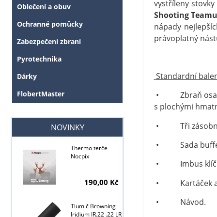
vystříleny stovk
Oblečení a obuv
Shooting Team
Ochranné pomůcky
nápady nejlepšíc
právoplatný nás
Zabezpečení zbraní
Pyrotechnika
Standardní balen
Dárky
FlobertMaster
• Zbraň osazen
s plochými hmatn
• Tři zásobní
NOVINKY
• Sada buffe
Thermo terče
Nocpix
• Imbus klíč
190,00 Kč
• Kartáček a v
Tyto stránky j
• Návod.
Tlumič Browning
Iridium IR.22 .22 LR