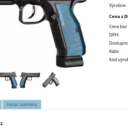
Výrobce:
Cena s D
Cena bez
DPH:
Dostupno
Ráže:
Kód výro
Poslat známénu
 2