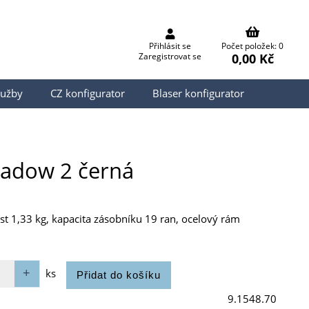
Přihlásit se
Počet položek: 0
0,00 Kč
Zaregistrovat se
lužby
CZ konfigurator
Blaser konfigurator
hadow 2 černá
t 1,33 kg, kapacita zásobníku 19 ran, ocelový rám
ks
9.1548.70