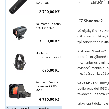
• Záruční lis
1/2-20 UNF
2 700,00 Kč
CZ Shadow 2
Kolimátor Holosun
ARO EVO RD2
U
ž nějaký čas se v zá
dál posunout laťku, 
7 590,00 Kč
způsobem toho v
Uh
Překonat
Shadow
? T
Sluchátka
doladěním výborné p
Browning compact
mechanismus s mimoř
ovladačů manuální po
695,00 Kč
hledí, zásobníková š
Kolimátor Vortex
CZ 75 SP-01
Shadow je 
Defender CCW 6
podle pravidel IPSC 
MOA
závodech.
Shadow
ke
6 790,00 Kč
Jak vylepšit dokonalé
Zobrazit všechny novinky ...