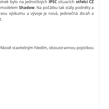
mínek bylo na jednotlivých
IPSC
situacích
střelci
CZ
ím modelem
Shadow
. Na počátku tak stály podněty a
cesu výzkumu a vývoje je nová, jedinečná zbraň a
t.
vě stavitelným hledím, oboustrannou pojistkou
blasti zbraně a