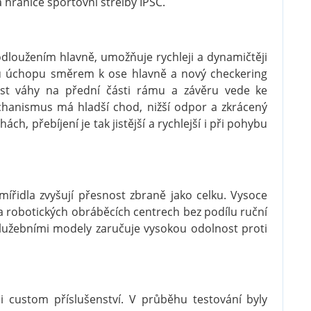
 hranice sportovní střelby IPSC.
rodloužením hlavně, umožňuje rychleji a dynamičtěji
mu úchopu směrem k ose hlavně a nový checkering
růst váhy na přední části rámu a závěru vede ke
anismus má hladší chod, nižší odpor a zkrácený
h, přebíjení je tak jistější a rychlejší i při pohybu
řidla zvyšují přesnost zbraně jako celku. Vysoce
a robotických obráběcích centrech bez podílu ruční
služebními modely zaručuje vysokou odolnost proti
 i custom příslušenství. V průběhu testování byly