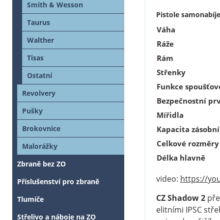
Smith & Wesson
Pistole samonabíje
Taurus
Váha
Walther
Ráže
Tisas
Rám
Střenky
Ostatní
Funkce spoušťo
Revolvery
Bezpečnostní pr
Pušky
Mířidla
Brokovnice
Kapacita zásobn
Celkové rozměry 
Malorážky
Délka hlavně
Zbraně bez ZO
video:
https://yo
Příslušenství pro zbraně
CZ Shadow 2
pře
Tlumiče
elitními IPSC stř
Střelivo a náboje na ZO