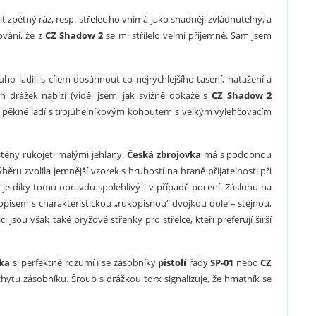
 zpětný ráz, resp. střelec ho vnímá jako snadněji zvládnutelný, a
ování, že z
CZ Shadow 2
se mi střílelo velmi příjemně. Sám jsem
o ladili s cílem dosáhnout co nejrychlejšího tasení, natažení a
 drážek nabízí (viděl jsem, jak svižně dokáže s
CZ Shadow 2
n pěkně ladí s trojúhelníkovým kohoutem s velkým vylehčovacím
stěny rukojeti malými jehlany.
Česká zbrojovka
má s podobnou
ěru zvolila jemnější vzorek s hrubostí na hraně přijatelnosti při
i je díky tomu opravdu spolehlivý i v případě pocení. Zásluhu na
isem s charakteristickou „rukopisnou“ dvojkou dole – stejnou,
ici jsou však také pryžové střenky pro střelce, kteří preferují širší
ka
si perfektně rozumí i se zásobníky
pistolí
řady
SP-01
nebo
CZ
hytu zásobníku. Šroub s drážkou torx signalizuje, že hmatník se