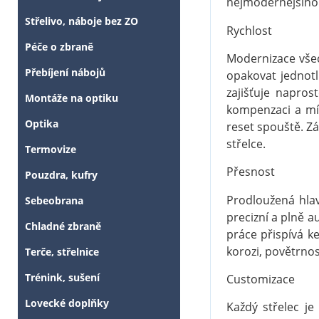
nejmodernějšího v
Střelivo, náboje bez ZO
Rychlost
Péče o zbraně
Modernizace všec
Přebíjení nábojů
opakovat jednot
zajišťuje napro
Montáže na optiku
kompenzaci a mí
Optika
reset spouště. Zá
střelce.
Termovize
Přesnost
Pouzdra, kufry
Prodloužená hlav
Sebeobrana
precizní a plně 
Chladné zbraně
práce přispívá k
korozi, povětrno
Terče, střelnice
Trénink, sušení
Customizace
Lovecké doplňky
Každý střelec je