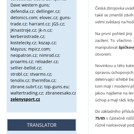
Dave western guns;
Česká zbrojovka uvád
defendia.cz; dellinger.cz;
také se zmenšil zdvih
detonics.com; elovec.cz; guns-
velmi zvědavý na hodn
trade.cz; harrant.cz; JGS.cz;
JKnastroje.cz; jk-n.cz;
Na první pohled jiný
kerberostrade.cz;
zacílení. To všechno
kostelecky.cz;
kozap.cz;
manipulovat
špičkov
Mayzus;
mpicz.com;
otvorem.
neopatron.cz; nimrod.cz;
proarms.cz; reloader.cz;
Novinkou u této kateg
sellier-bellot.cz;
úpravou úchopových 
strobl.cz;
stvarms.cz;
déletrvající střelbě 
tenolix.cz; thermfox.cz;
tom mají i moderní pl
zbrane.subrt.cz;
top-guns.eu;
waltertrading.cz; zbraneesako.cz;
jakou najdeme na le
zelenysport.cz
úchop a mají rádi, kdy
Do základního přísluše
75/85
s částečně nižš
TRANSLATOR
různě nastavovat podle