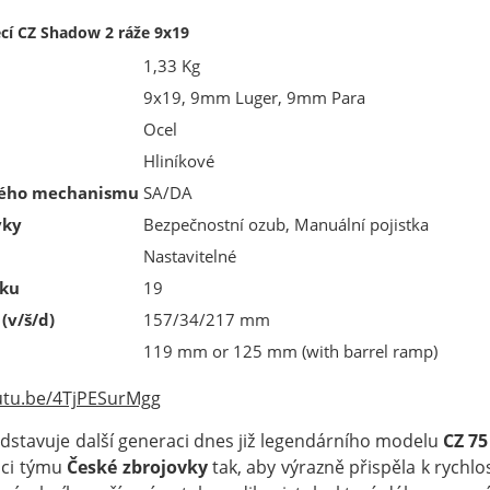
cí CZ Shadow 2 ráže 9x19
1,33 Kg
9x19, 9mm Luger, 9mm Para
Ocel
Hliníkové
vého mechanismu
SA/DA
vky
Bezpečnostní ozub, Manuální pojistka
Nastavitelné
íku
19
(v/š/d)
157/34/217 mm
119 mm or 125 mm (with barrel ramp)
utu.be/4TjPESurMgg
dstavuje další generaci dnes již legendárního modelu
CZ 7
elci týmu
České zbrojovky
tak, aby výrazně přispěla k rychlo