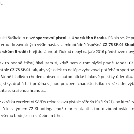
t.
ANO
NE
kulisí šuškalo o nové
sportovní pistoli
z
Uherského Brodu.
Říkalo se, že 
kterou do závratných výšin nastavila mimořádně úspěšná
CZ 75 SP-01 Sha
erském Brodě
chtějí dosáhnout. Dokud nebyl na jaře 2016 představen no
ak to hodně štěstí, říkal jsem si, když jsem o tom slyšel prvně. Model
CZ
istole
CZ 75 SP-01
tak, aby výsledek co nejlépe vyhovoval potřebám sportov
ádně hladkým chodem, absence automatické blokové pojistky úderníku, 
jistky, druhá bicí pružina s jinou pracovní charakteristikou v základní
achta se sraženou hranou…
zkrátka excelentní SA/DA celoocelová pistole ráže 9x19 (či 9x21), po které záh
v čele s týmem CZ Shooting, jehož reprezentanti s touto zbraní ovládli 
 všemu boduje i na služebním trhu.