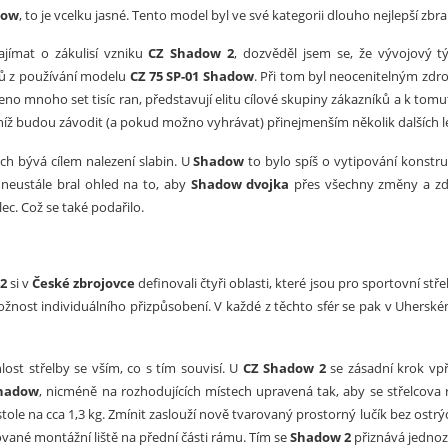
dow
, to je vcelku jasné. Tento model byl ve své kategorii dlouho nejlepší zbraň
ajímat o zákulisí vzniku
CZ Shadow 2
, dozvěděl jsem se, že vývojový 
 z používání modelu
CZ 75 SP-01 Shadow
. Při tom byl neocenitelným zdr
íleno mnoho set tisíc ran, představují elitu cílové skupiny zákazníků a k to
 níž budou závodit (a pokud možno vyhrávat) přinejmenším několik dalších le
h bývá cílem nalezení slabin. U
Shadow
to bylo spíš o vytipování konstru
e neustále bral ohled na to, aby
Shadow dvojka
přes všechny změny a zdok
elec. Což se také podařilo.
2
si v
České zbrojovce
definovali čtyři oblasti, které jsou pro sportovní stř
ožnost individuálního přizpůsobení. V každé z těchto sfér se pak v Uhersk
lost střelby se vším, co s tím souvisí. U
CZ Shadow 2
se zásadní krok vp
Shadow
, nicméně na rozhodujících místech upravená tak, aby se střelcova 
ole na cca 1,3 kg. Zmínit zaslouží nově tvarovaný prostorný lučík bez ost
vané montážní liště na přední části rámu. Tím se
Shadow 2
přiznává jednoz