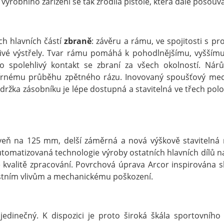
ýrobního zařízení se tak zrodila pistole, která dále posouvá
h hlavních částí
zbraně
: závěru a rámu, ve spojitosti s p
livé výstřely. Tvar rámu pomáhá k pohodlnějšímu, vyšší
sto spolehlivý kontakt se zbraní za všech okolností. Ná
rnému průběhu zpětného rázu. Inovovaný spoušťový mech
držka zásobníku je lépe dostupná a stavitelná ve třech polohác
eň na 125 mm, delší záměrná a nová výškově stavitelná mí
automatizovaná technologie výroby ostatních hlavních dílů n
e kvalitě zpracování. Povrchová úprava Arcor inspirována 
stním vlivům a mechanickému poškození.
 jedinečný. K dispozici je proto široká škála sportovního