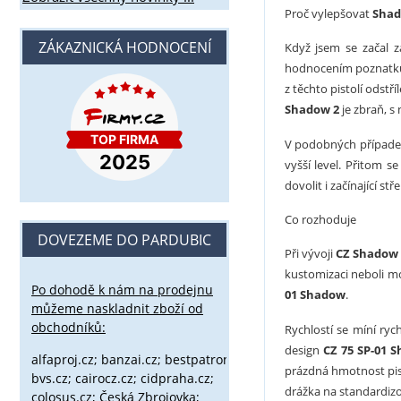
Proč vylepšovat
Sha
ZÁKAZNICKÁ HODNOCENÍ
Když jsem se začal z
hodnocením poznatků
z těchto pistolí odstř
Shadow 2
je zbraň, s
V podobných případec
vyšší level. Přitom s
dovolit i začínající stř
Co rozhoduje
DOVEZEME DO PARDUBIC
Při vývoji
CZ Shadow 
kustomizaci neboli m
Po dohodě k nám na prodejnu
01 Shadow
.
můžeme naskladnit zboží od
obchodníků:
Rychlostí se míní rych
design
CZ 75 SP-01 
alfaproj.cz;
banzai.cz;
bestpatron.eu;
beretta.cz;
binox.cz;
prázdná hmotnost pist
bvs.cz;
cairocz.cz; cidpraha.cz;
drážka na standardizo
colosus.cz; Česká Zbrojovka;