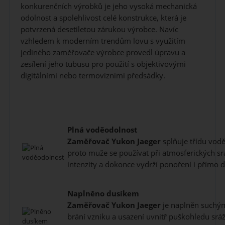
konkurenčních výrobků je jeho vysoká mechanická
odolnost a spolehlivost celé konstrukce, která je
potvrzená desetiletou zárukou výrobce. Navíc
vzhledem k moderním trendům lovu s využitím
jediného zaměřovače výrobce provedl úpravu a
zesílení jeho tubusu pro použití s objektivovými
digitálními nebo termoviznimi předsádky.
Plná voděodolnost
Zaměřovač
Yukon Jaeger
splňuje třídu vodě
proto muže se používat při atmosferických sr
intenzity a dokonce vydrží ponoření i přímo 
Naplněno dusíkem
Zaměřovač
Yukon Jaeger
je naplněn suchým
brání vzniku a usazení uvnitř puškohledu srá