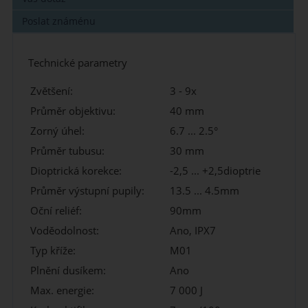
Poslat známénu
Technické parametry
Zvětšení:
3 - 9x
Průměr objektivu:
40 mm
Zorný úhel:
6.7 ... 2.5°
Průměr tubusu:
30 mm
Dioptrická korekce:
-2,5 ... +2,5dioptrie
Průměr výstupní pupily:
13.5 ... 4.5mm
Oční reliéf:
90mm
Voděodolnost:
Ano, IPX7
Typ kříže:
M01
Plnění dusíkem:
Ano
Max. energie:
7 000 J