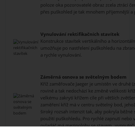
poloze oka pozorovatelé obraz zcela ztrácí če
přes puškohled je tak mnohem příjemnější a p
Vynulování rektifikačních stavítek
Konstrukce stavítek vertikálního a horizontál
umožňuje po nastřelení puškohledu na zbraně
a rychle vynulování.
Záměrná osnova se světelným bodem
Kříž zaměřovače Jaeger je umístěn ve druhé (
rovině a tak nedochází ke změně velikosti kříž
velkému zakrytí křížem cíle při větších zvětšen
zaměření kříž má v centru světelný bod, jeho
široký rozsah intenzit tak, aby pokryla běžn
použití puškohledu. Pro rychlé zapnutí nebo 
ovladáč má mezipolohy se stavem „vypnuto".