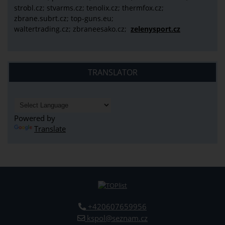
strobl.cz;
stvarms.cz; tenolix.cz; thermfox.cz;
zbrane.subrt.cz;
top-guns.eu;
waltertrading.cz; zbraneesako.cz;
zelenysport.cz
TRANSLATOR
Powered by
Translate
+420607659956
kspol@seznam.cz