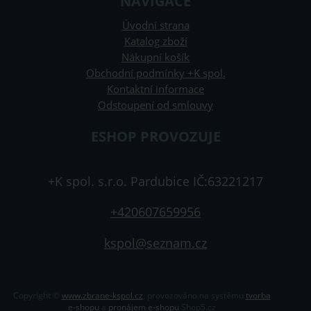
NAVIGACE
Úvodní strana
Katalog zboží
Nákupní košík
Obchodní podmínky +K spol.
Kontaktní informace
Odstoupení od smlouvy
ESHOP PROVOZUJE
+K spol. s.r.o. Pardubice IČ:63221217
+420607659956
kspol@seznam.cz
Copyright ©
www.zbrane-kspol.cz
,
provozováno na systému
tvorba
e-shopu
a
pronájem e-shopu
Shop5.cz