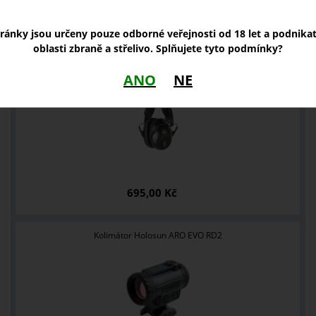
tránky jsou určeny pouze odborné veřejnosti od 18 let a podnika
NOVINKY
oblasti zbraně a střelivo. Splňujete tyto podmínky?
Sluchátka Browning compact
ANO
NE
695,00 Kč
Kolimátor Holosun ARO EVO RD2