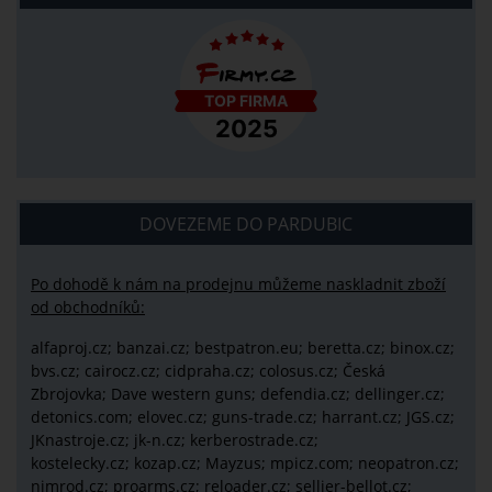
DOVEZEME DO PARDUBIC
Po dohodě k nám na prodejnu můžeme naskladnit zboží
od obchodníků:
alfaproj.cz;
banzai.cz;
bestpatron.eu;
beretta.cz;
binox.cz;
bvs.cz;
cairocz.cz; cidpraha.cz; colosus.cz; Česká
Zbrojovka; Dave western guns; defendia.cz; dellinger.cz;
detonics.com; elovec.cz; guns-trade.cz; harrant.cz; JGS.cz;
JKnastroje.cz; jk-n.cz; kerberostrade.cz;
kostelecky.cz;
kozap.cz; Mayzus;
mpicz.com; neopatron.cz;
nimrod.cz; proarms.cz; reloader.cz; sellier-bellot.cz;