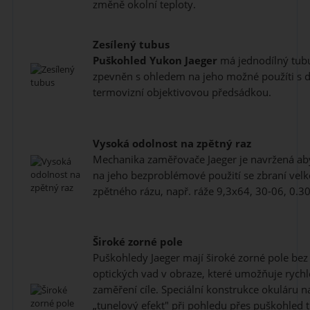
změně okolní teploty.
Zesílený tubus
Puškohled
Yukon Jaeger
má jednodílný tubus
zpevněn s ohledem na jeho možné použíti s di
termovizní objektivovou předsádkou.
Vysoká odolnost na zpětný raz
Mechanika zaměřovače Jaeger je navržená ab
na jeho bezproblémové použití se zbraní velké
zpětného rázu, např. ráže 9,3x64, 30-06, 0.30
Široké zorné pole
Puškohledy Jaeger mají široké zorné pole bez 
optických vad v obraze, které umožňuje rychl
zaměření cíle. Speciální konstrukce okuláru na
„tunelový efekt" při pohledu přes puškohled t