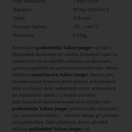
Krok rektifikace:
7 mm/100m
Napájení:
3V (typ CR2354) V
Délka:
318 mm
Provozní teploty:
-30 ... +60 °C
Hmotnost:
0,62kg
Konstrukce
puškohledu Yukon Jaeger
vychází s
dlouholeté zkušeností při návrhu loveckých optik se
zaměřením na co největší světelnou propustnost,
vysokou spolehlivost a přesnost zaměřovače. Silnou
stránkou
zaměřovače
Yukon Jaeger
, kterou jeho
uživatel pozná ihned na první pohled, je krystalově
čistý a oslňující svou světelností obraz, prokreslený
do nejmenších detailu i v krajích zorného
pole.Speciálně navržená konstrukce optické části
puškohledu
Yukon Jaeger
přinesla také odstranění
tzv. „tunelového efektu" - černých okrajů při pohledu
přes puškohled. Další předností, která výhodně
odlišuje
puškohled
Yukon Jaeger
od