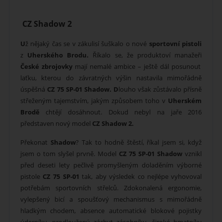
CZ Shadow 2
U
ž nějaký čas se v zákulisí šuškalo o nové
sportovní pistoli
z
Uherského Brodu.
Říkalo se, že produktoví manažeři
České zbrojovky
mají nemalé ambice – ještě dál posunout
laťku, kterou do závratných výšin nastavila mimořádně
úspěšná
CZ 75 SP-01 Shadow. D
louho však zůstávalo přísně
střeženým tajemstvím, jakým způsobem toho v
Uherském
Brodě
chtějí dosáhnout. Dokud nebyl na jaře 2016
představen nový model
CZ Shadow 2.
Překonat
Shadow
? Tak to hodně štěstí, říkal jsem si, když
jsem o tom slyšel prvně. Model
CZ 75 SP-01 Shadow
vznikl
před deseti lety pečlivě promyšleným doladěním výborné
pistole
CZ 75 SP-01
tak, aby výsledek co nejlépe vyhovoval
potřebám sportovních střelců. Zdokonalená ergonomie,
vylepšený bicí a spoušťový mechanismus s mimořádně
hladkým chodem, absence automatické blokové pojistky
úderníku, prodloužený záchyt zásobníku, široké hmatníky