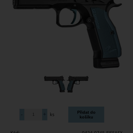
ks
Kód:
0424-0745-EJSSASX