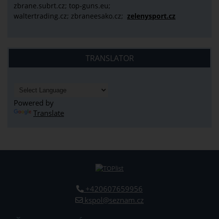
zbrane.subrt.cz;
top-guns.eu;
waltertrading.cz; zbraneesako.cz;
zelenysport.cz
TRANSLATOR
Powered by
Translate
+420607659956
kspol@seznam.cz