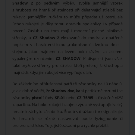
Shadow 2
po pečlivém výběru zvolila jemnější vzorek
s hrubostí na hraně přijatelnosti při déletrvající střelbě bez
rukavic. Jemnějším ručkám to může připadat už ostré, ale
úchop rukojeti je díky tomu opravdu spolehlivý i v případě
pocení. Zásluhu na tom mají i moderní ploché hliníkové
střenky, u
CZ Shadow 2
eloxované do modra a opatřené
popisem s charakteristickou „rukopisnou“ dvojkou dole –
stejnou, jakou najdeme na levém boku závěru za laserem
vypáleným označením
CZ SHADOW
. K dispozici jsou však
také pryžové střenky pro střelce, kteří preferují širší úchop a
mají rádi, když jim rukojeť více vyplňuje dlaň.
Do základního příslušenství patří tři zásobníky na 19 nábojů.
Je ale dobré vědět, že
Shadow dvojka
si perfektně rozumí i se
zásobníky
pistolí
řady
SP-01
nebo
CZ 75/85
s částečně nižší
kapacitou. Na boku rukojeti zaujme výrazně vystupující velký
hmatník záchytu zásobníku. Šroub s drážkou torx signalizuje,
že hmatník se různě nastavovat podle fyziognomie či
preferencí střelce. To je jistě zásadní pro rychlé přebití.