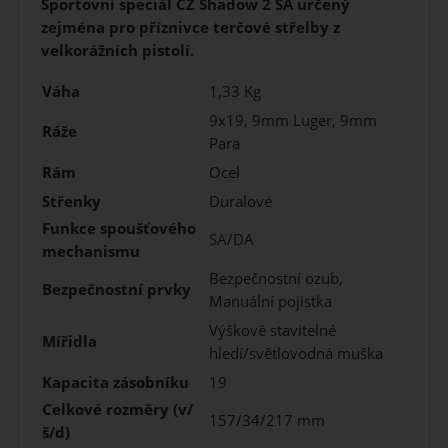
Sportovní speciál CZ Shadow 2 SA určený
zejména pro příznivce terčové střelby z
velkorážních pistolí.
Váha
1,33 Kg
9x19, 9mm Luger, 9mm
Ráže
Para
Rám
Ocel
Střenky
Duralové
Funkce spoušťového
SA/DA
mechanismu
Bezpečnostní ozub,
Bezpečnostní prvky
Manuální pojistka
Výškově stavitelné
Mířidla
hledí/světlovodná muška
Kapacita zásobníku
19
Celkové rozměry (v/
157/34/217 mm
š/d)