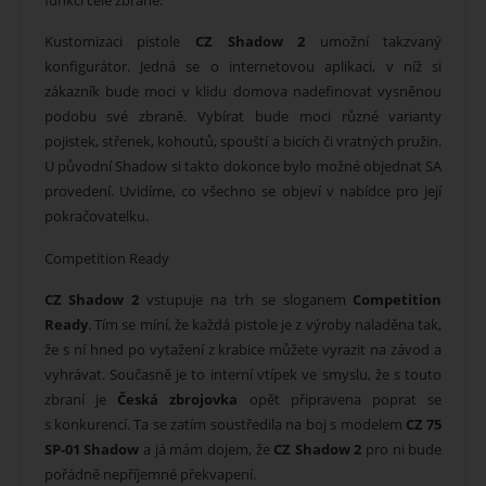
funkci celé zbraně.
Kustomizaci pistole
CZ Shadow 2
umožní takzvaný
konfigurátor. Jedná se o internetovou aplikaci, v níž si
zákazník bude moci v klidu domova nadefinovat vysněnou
podobu své zbraně. Vybírat bude moci různé varianty
pojistek, střenek, kohoutů, spouští a bicích či vratných pružin.
U původní Shadow si takto dokonce bylo možné objednat SA
provedení. Uvidíme, co všechno se objeví v nabídce pro její
pokračovatelku.
Competition Ready
CZ Shadow 2
vstupuje na trh se sloganem
Competition
Ready
. Tím se míní, že každá pistole je z výroby naladěna tak,
že s ní hned po vytažení z krabice můžete vyrazit na závod a
vyhrávat. Současně je to interní vtípek ve smyslu, že s touto
zbraní je
Česká zbrojovka
opět připravena poprat se
s konkurencí. Ta se zatím soustředila na boj s modelem
CZ 75
SP-01 Shadow
a já mám dojem, že
CZ Shadow 2
pro ni bude
pořádně nepříjemné překvapení.