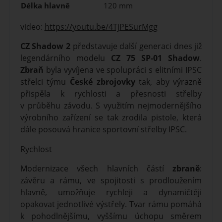
Délka hlavně
120 mm
video:
https://youtu.be/4TjPESurMgg
CZ Shadow 2
představuje další generaci dnes již
legendárního modelu
CZ 75 SP-01 Shadow
.
Zbraň
byla vyvíjena ve spolupráci s elitními IPSC
střelci týmu
České zbrojovky
tak, aby výrazně
přispěla k rychlosti a přesnosti střelby
v průběhu závodu. S využitím nejmodernějšího
výrobního zařízení se tak zrodila pistole, která
dále posouvá hranice sportovní střelby IPSC.
Rychlost
Modernizace všech hlavních částí
zbraně
:
závěru a rámu, ve spojitosti s prodloužením
hlavně, umožňuje rychleji a dynamičtěji
opakovat jednotlivé výstřely. Tvar rámu pomáhá
k pohodlnějšímu, vyššímu úchopu směrem