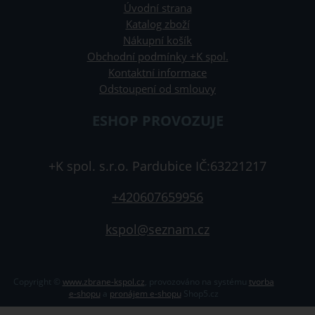
Úvodní strana
Katalog zboží
Nákupní košík
Obchodní podmínky +K spol.
Kontaktní informace
Odstoupení od smlouvy
ESHOP PROVOZUJE
+K spol. s.r.o. Pardubice IČ:63221217
+420607659956
kspol@seznam.cz
Copyright ©
www.zbrane-kspol.cz
,
provozováno na systému
tvorba
e-shopu
a
pronájem e-shopu
Shop5.cz