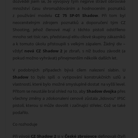
dozvěděl jsem se, že vývojový tým nejprve strávil obrovské
množství času shromaždováním a hodnocením poznatků
z používání modelu
CZ 75 SP-01 Shadow
. Při tom byl
neocenitelným zdrojem poznatků a doporučení tým CZ
Shooting, jehož členové mají z těchto pistolí odstříleno
mnoho set tisíc ran, představují elitu cílové skupiny zákazníků
a k tomuto úkolu přistoupili s velkým zápalem. Žádný div –
vždyť
nová CZ Shadow 2
je zbraň, s níž budou závodit (a
pokud možno vyhrávat) přinejmenším několik dalších let.
V podobných případech bývá cílem nalezení slabin. U
Shadow
to bylo spíš o vytipování konstrukčních uzlů a
vlastností, které bylo možné smysluplně dostat na vyšší level.
Přitom se neustále bral ohled na to, aby
Shadow dvojka
přes
všechny změny a zdokonalení cenově zůstala „lidovou“ IPSC
pistolí, kterou si může dovolit i začínající střelec. Což se také
podařilo.
Co rozhoduje
Při vývoji
CZ Shadow 2
si v
České zbrojovce
definovali čtyři