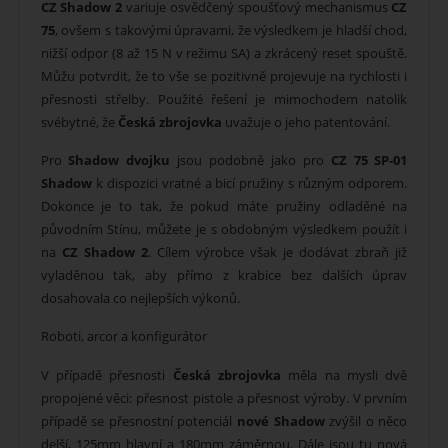
CZ Shadow 2
variuje osvědčený spoušťový mechanismus
CZ
75
, ovšem s takovými úpravami, že výsledkem je hladší chod,
nižší odpor (8 až 15 N v režimu SA) a zkrácený reset spouště.
Můžu potvrdit, že to vše se pozitivně projevuje na rychlosti i
přesnosti střelby. Použité řešení je mimochodem natolik
svébytné, že
Česká zbrojovka
uvažuje o jeho patentování.
Pro
Shadow dvojku
jsou podobně jako pro
CZ 75 SP-01
Shadow
k dispozici vratné a bicí pružiny s různým odporem.
Dokonce je to tak, že pokud máte pružiny odladěné na
původním Stínu, můžete je s obdobným výsledkem použít i
na
CZ Shadow 2
. Cílem výrobce však je dodávat zbraň již
vyladěnou tak, aby přímo z krabice bez dalších úprav
dosahovala co nejlepších výkonů.
Roboti, arcor a konfigurátor
V případě přesnosti
Česká zbrojovka
měla na mysli dvě
propojené věci: přesnost pistole a přesnost výroby. V prvním
případě se přesnostní potenciál
nové Shadow
zvýšil o něco
delší, 125mm hlavní a 180mm záměrnou. Dále jsou tu nová