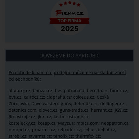
DOVEZEME DO PARDUBIC
Po dohodě k nám na prodejnu můžeme naskladnit zboží
od obchodníků:
alfaproj.cz;
banzai.cz;
bestpatron.eu;
beretta.cz;
binox.cz;
bvs.cz;
cairocz.cz; cidpraha.cz; colosus.cz; Česká
Zbrojovka; Dave western guns; defendia.cz; dellinger.cz;
detonics.com; elovec.cz; guns-trade.cz; harrant.cz; JGS.cz;
JKnastroje.cz; jk-n.cz; kerberostrade.cz;
kostelecky.cz;
kozap.cz; Mayzus;
mpicz.com; neopatron.cz;
nimrod.cz; proarms.cz; reloader.cz; sellier-bellot.cz;
strobl.cz;
stvarms.cz; tenolix.cz; thermfox.cz;