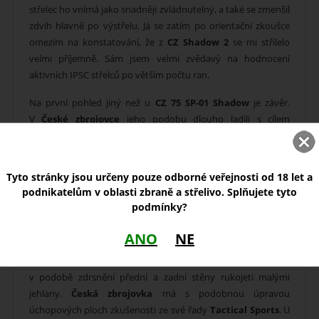
střelec ho vnímá jako snadněji zvládnutelný, a také se zmenšil
zdvih hlavně po výstřelu. Já se zatím po orientační zkoušce
omezím na konstatování, že z
CZ Shadow 2
se mi střílelo
velmi příjemně. Sám jsem velmi zvědavý na hodnocení
aktivních IPSC střelců po větším počtu ran.
Na první pohled jiný než u
CZ 75 SP-01 Shadow
je závěr.
V
České zbrojovce
jeho podobu dlouho ladili s cílem
dosáhnout co nejrychlejšího tasení, natažení a zacílení. To
všechno závěr v konečné podobě s různým tvarem předních
a zadních napínacích drážek nabízí (viděl jsem, jak svižně
Tyto stránky jsou určeny pouze odborné veřejnosti od 18 let a
dokáže s
CZ Shadow 2
manipulovat
špičkový závodník
podnikatelům v oblasti zbraně a střelivo. Splňujete tyto
IPSC) a ještě ke všemu vypadá hodně dobře. Navíc jeho
podmínky?
design pěkně ladí s trojúhelníkovým kohoutem s velkým
vylehčovacím otvorem.
ANO
NE
Novinkou u této kategorie pistolí
CZ
je sportovní checkering
v podobě zdrsnění přední a zadní stěny rukojeti malými
jehlany.
Česká zbrojovka
má s podobnou úpravou
úchopových ploch zkušenosti ze své řady
Tactical Sports
. U