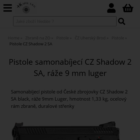
Home
Zbraně na ZO
Pistole
ČZ Uherský Brod
Pistole
Pistole CZ Shadow 2 SA
Pistole samonabíjecí CZ Shadow 2
SA, ráže 9 mm luger
Samonabíjecí pistole od České zbrojovky CZ Shadow 2
SA black, ráže 9mm Luger, hmotnost 1,33 kg, ocelový
rám zbraně, duralové střenky