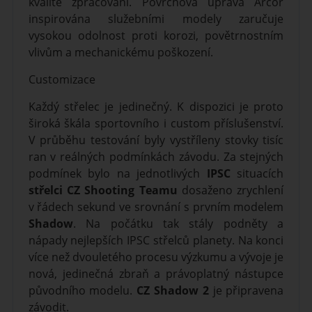
kvalitě zpracování. Povrchová úprava Arcor
inspirována služebními modely zaručuje
vysokou odolnost proti korozi, povětrnostním
vlivům a mechanickému poškození.
Customizace
Každý střelec je jedinečný. K dispozici je proto
široká škála sportovního i custom příslušenství.
V průběhu testování byly vystříleny stovky tisíc
ran v reálných podmínkách závodu. Za stejných
podmínek bylo na jednotlivých
IPSC
situacích
střelci
CZ Shooting Teamu
dosaženo zrychlení
v řádech sekund ve srovnání s prvním modelem
Shadow
. Na počátku tak stály podněty a
nápady nejlepších IPSC střelců planety. Na konci
více než dvouletého procesu výzkumu a vývoje je
nová, jedinečná zbraň a právoplatný nástupce
původního modelu.
CZ Shadow 2
je připravena
závodit.