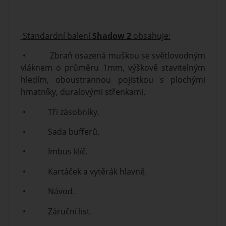
Standardní balení
Shadow 2
obsahuje:
• Zbraň osazená muškou se světlovodným
vláknem o průměru 1mm, výškově stavitelným
hledím, oboustrannou pojistkou s plochými
hmatníky, duralovými střenkami.
• Tři zásobníky.
• Sada bufferů.
• Imbus klíč.
• Kartáček a vytěrák hlavně.
• Návod.
• Záruční list.