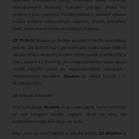
oboustranných ovladačů manuální pojistky, druhá bicí
pružina s jinou pracovní charakteristikou v základní výbavě,
muška tvořená světlovodným vláknem, dozadu protažené
hledí, zásobníková šachta se sraženou hranou…
CZ 75 SP-01
Shadow je zkrátka excelentní SA/DA celoocelová
pistole ráže 9x19 (či 9x21), po které záhy začalo sahat stále víc
elitních střelců divize Production střelby podle pravidel IPSC v
čele s týmem CZ Shooting, jehož reprezentanti s touto zbraní
ovládli nejvyšší pozice na nejvýznamnějších národních i
mezinárodních závodech.
Shadow
ke všemu boduje i na
služebním trhu.
Jak vylepšit dokonalé
Proč vylepšovat
Shadow
, to je vcelku jasné. Tento model byl
ve své kategorii dlouho nejlepší zbraň na trhu, ale
konkurence nespí. Jiná věc je, jak na to.
Když jsem se začal zajímat o zákulisí vzniku
CZ Shadow 2
,