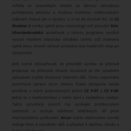
mířidla se stavitelným hledím se šikmou zdrsněnou
pohledovou plochou a muškou tvořenou světlovodným
vláknem. Pokud jde o výrobu, u ní se dá stručně říct, že
CZ
Shadow 2
vzniká úplně jinou technologií než původní
Stín
.
Uherskobrodská
společnost u tohoto programu využívá
vysoce moderní robotická obráběcí centra, což znamená
úplně jinou úroveň sériové produkce bez tradičních stop po
opracování.
Jistě nutné zdůrazňovat, že přesnější výroba se příznivě
projevuje na přesnosti zbraně. Současně se tím zásadním
způsobem zvýšila životnost hlavních dílů. Tomu napomáhá
povrchová úprava arcor, kterou Česká zbrojovka začala
používat u svých polymerových pistolí
CZ P-07
a
CZ P-09
.
Jedná se o karbonitridaci v solné lázni s následnou oxidací.
Takto vytvořený povrch má vynikající protikorozivní
odolnosti a zvyšuje odolnost ošetřených díl proti
mechanickému poškození.
Arcor
svými vlastnostmi rovněž
snižuje tření a namáhání dílů a přispívá k lepšímu chodu a