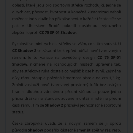
oblasti, které jsou pro sportovní střelce rozhodující. Jedná se
o rychlost, přesnost, životnost a konečně kustomizaci neboli
možnost individuálního přizpůsobení. V každé z těchto sfér se
pak v Uherském Brodě pokusili dosáhnout výrazného
zlepšení oproti
CZ 75 SP-01 Shadow
.
Rychlostí se míní rychlost střelby se vším, co s tím souvisí. U
CZ Shadow 2
se zásadní krok vpřed udělal nově tvarovaným
rámem. Je to variace na osvědčený design
CZ 75 SP-01
Shadow
, nicméně na rozhodujících místech upravená tak,
aby se střelcova ruka dostala co nejblíž k ose hlavně. Zejména
díky rámu stoupla prázdná hmotnost pistole na cca 1,3 kg.
Zmínit zaslouží nově tvarovaný prostorný lučík bez ostrých
hran s dlouhou zdrsněnou přední stěnou a pouze jedna
příčná drážka na standardizované montážní liště na přední
části rámu. Tím se
Shadow 2
přiznává jednoznačně sportovní
status.
Česká zbrojovka uvádí, že s novým rámem se jí oproti
původní
Shadow
podařilo částečně zmenšit zpětný ráz, resp.