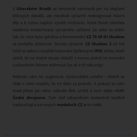
V
Uherském Brodě
se tentokrát neomezili jen na zlepšení
klíčových detailů, ale neváhali výrazně redesignovat hlavní
díly a k tomu naplno využili možnosti, které firmě otevřela
nedávná modernizace výrobního zařízení. Za sebe to vidím
tak, že mise byla splněna a fenomenální
CZ 75 SP-01 Shadow
se podařilo překonat. Docela výrazně.
CZ Shadow 2
už má
totiž se sebou rozsáhlé testování špičkovými
IPSC
střelci, kteří
zjistili, že na stejné situaci dokáží s novou pistolí ve srovnání
s původním Stínem stáhnout čas až o tři sekundy!
Nebudu vám nic sugerovat. Vyzkoušejte, uvidíte – klidně se
však s vámi vsadím, že mi dáte za pravdu. A pokud se vám
snad přece jen něco nebude líbit, určitě o tom dejte vědět
České zbrojovce
. Tam teď zákazníkům evidentně bedlivě
naslouchají a na nových
modelech CZ
je to vidět.