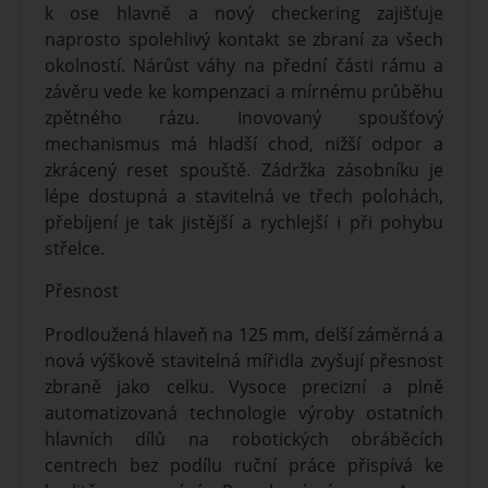
k ose hlavně a nový checkering zajišťuje
naprosto spolehlivý kontakt se zbraní za všech
okolností. Nárůst váhy na přední části rámu a
závěru vede ke kompenzaci a mírnému průběhu
zpětného rázu. Inovovaný spoušťový
mechanismus má hladší chod, nižší odpor a
zkrácený reset spouště. Zádržka zásobníku je
lépe dostupná a stavitelná ve třech polohách,
přebíjení je tak jistější a rychlejší i při pohybu
střelce.
Přesnost
Prodloužená hlaveň na 125 mm, delší záměrná a
nová výškově stavitelná mířidla zvyšují přesnost
zbraně jako celku. Vysoce precizní a plně
automatizovaná technologie výroby ostatních
hlavních dílů na robotických obráběcích
centrech bez podílu ruční práce přispívá ke