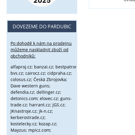
DOVEZEME DO PARDUBIC
Po dohodě k nám na prodejnu
můžeme naskladnit zboží od
obchodníků:
alfaproj.cz;
banzai.cz;
bestpatron.eu;
beretta.cz;
binox.cz;
bvs.cz;
cairocz.cz; cidpraha.cz;
colosus.cz; Česká Zbrojovka;
Dave western guns;
defendia.cz; dellinger.cz;
detonics.com; elovec.cz; guns-
trade.cz; harrant.cz; JGS.cz;
JKnastroje.cz; jk-n.cz;
kerberostrade.cz;
kostelecky.cz;
kozap.cz;
Mayzus;
mpicz.com;