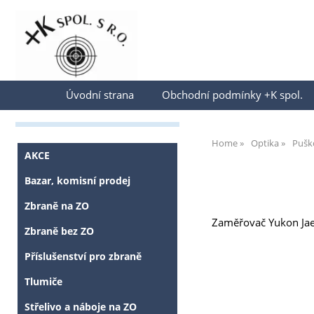
Přihlásit se
Úvodní strana
Obchodní podmínky +K spol.
Home
Optika
Pušk
AKCE
Bazar, komisní prodej
Zbraně na ZO
Zaměřovač Yukon Jaeg
Zbraně bez ZO
Příslušenství pro zbraně
Tlumiče
Střelivo a náboje na ZO