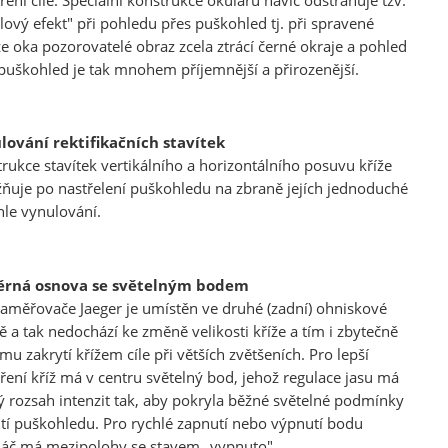
ení cíle. Speciální konstrukce okuláru navíc odstraňuje tzv.
lový efekt" při pohledu přes puškohled tj. při spravené
e oka pozorovatelé obraz zcela ztrácí černé okraje a pohled
puškohled je tak mnohem příjemnější a přirozenější.
lování rektifikačních stavítek
rukce stavítek vertikálního a horizontálního posuvu kříže
uje po nastřelení puškohledu na zbraně jejích jednoduché
hle vynulování.
rná osnova se světelným bodem
zaměřovače Jaeger je umístěn ve druhé (zadní) ohniskové
ě a tak nedochází ke změně velikosti kříže a tím i zbytečně
mu zakrytí křížem cíle při větších zvětšeních. Pro lepší
ení kříž má v centru světelný bod, jehož regulace jasu má
ý rozsah intenzit tak, aby pokryla běžné světelné podmínky
tí puškohledu. Pro rychlé zapnutí nebo výpnutí bodu
áč má mezipolohy se stavem „vypnuto".