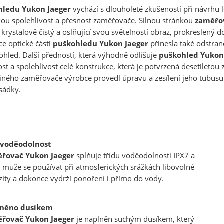
hledu Yukon Jaeger
vychází s dlouholeté zkušeností při návrhu 
ou spolehlivost a přesnost zaměřovače. Silnou stránkou
zaměřo
 krystalově čistý a oslňující svou světelností obraz, prokreslený 
e optické části
puškohledu
Yukon Jaeger
přinesla také odstraně
hled. Další předností, která výhodně odlišuje
puškohled
Yukon
t a spolehlivost celé konstrukce, která je potvrzená desetilet
diného zaměřovače výrobce provedl úpravu a zesílení jeho tubusu 
sádky.
 voděodolnost
řovač
Yukon Jaeger
splňuje třídu voděodolnosti IPX7 a
 muže se používat při atmosferických srážkách libovolné
zity a dokonce vydrží ponoření i přímo do vody.
něno dusíkem
řovač
Yukon Jaeger
je naplněn suchým dusíkem, který