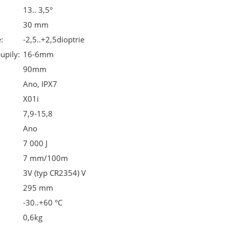
13.. 3,5°
30 mm
:
-2,5..+2,5dioptrie
upily:
16-6mm
90mm
Ano, IPX7
X01i
7,9-15,8
Ano
7 000 J
7 mm/100m
3V (typ CR2354) V
295 mm
-30..+60 °C
0,6kg