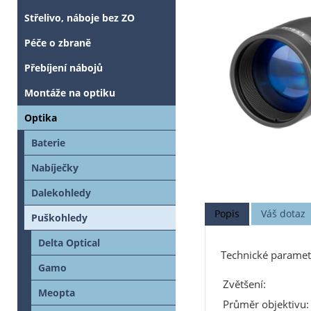
Střelivo, náboje bez ZO
Péče o zbraně
Přebíjení nábojů
Montáže na optiku
Optika
Baterie
Nabíječky
Dalekohledy
Popis
Váš dotaz
Puškohledy
Delta Optical
Technické paramet
Gamo
Zvětšení:
Meopta
Průměr objektivu: