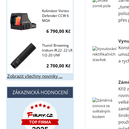
zaměř
„tune
Kolimátor Vortex
poloz
Defender CCW 6
přes 
MOA
6 790,00 Kč
Vynu
Tlumič Browning
Konst
Iridium IR.22 .22 LR
umožň
1/2-20 UNF
a ryc
2 700,00 Kč
Zobrazit všechny novinky ...
Zámě
Kříž 
ZÁKAZNICKÁ HODNOCENÍ
rovin
velké
zaměř
širok
použi
ovlad