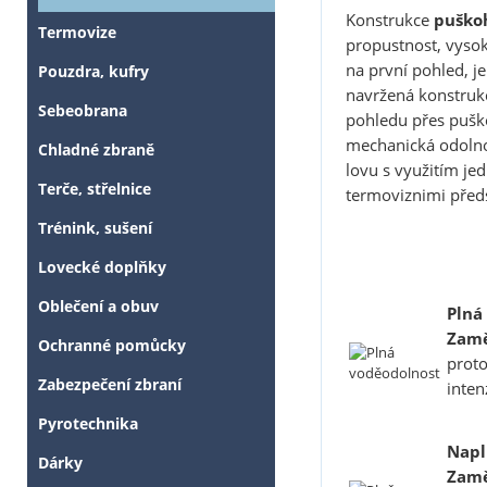
Konstrukce
puško
Termovize
propustnost, vysok
na první pohled, je
Pouzdra, kufry
navržená konstrukc
Sebeobrana
pohledu přes puško
mechanická odolnos
Chladné zbraně
lovu s využitím je
Terče, střelnice
termoviznimi před
Trénink, sušení
Lovecké doplňky
Oblečení a obuv
Plná
Zamě
Ochranné pomůcky
proto
Zabezpečení zbraní
inten
Pyrotechnika
Napl
Dárky
Zamě