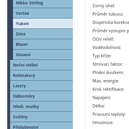
Nikko Stirling
Zorný úhel:
Vortex
Průměr tubusu:
Dioptrická korekce
Yukon
Průměr výstupní p
Zeiss
Oční reliéf:
Blaser
Voděodolnost:
Ostatní
Typ kříže:
Stmívací faktor:
Noční vidění
Plnění dusíkem:
Kolimátory
Max. energie:
Lasery
Krok rektifikace:
Dálkoměry
Napájení:
Délka:
Hledí, mušky
Provozní teploty:
Svítilny
Hmotnost:
Příslušenství