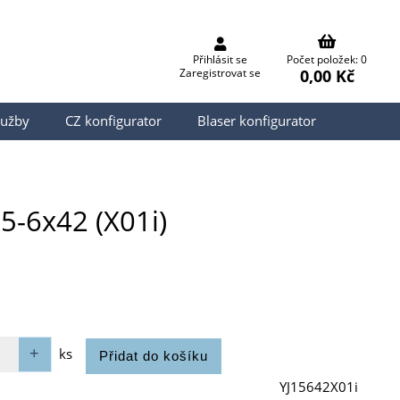
Přihlásit se
Počet položek: 0
0,00 Kč
Zaregistrovat se
lužby
CZ konfigurator
Blaser konfigurator
5-6x42 (X01i)
ks
YJ15642X01i