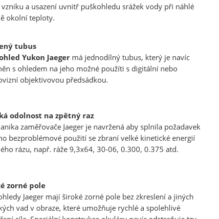
 vzniku a usazení uvnitř puškohledu srážek vody při náhlé
 okolní teploty.
lený tubus
ohled
Yukon Jaeger
má jednodílný tubus, který je navíc
ěn s ohledem na jeho možné použíti s digitální nebo
vizní objektivovou předsádkou.
sou určeny pouze odborné veřejnosti od 18 let a podnikatelům v o
střelivo. Splňujete tyto podmínky?
ANO
NE
ká odolnost na zpětný raz
nika zaměřovače Jaeger je navržená aby splnila požadavek
ho bezproblémové použití se zbraní velké kinetické energií
ého rázu, např. ráže 9,3x64, 30-06, 0.300, 0.375 atd.
ké zorné pole
hledy Jaeger mají široké zorné pole bez zkreslení a jiných
kých vad v obraze, které umožňuje rychlé a spolehlivé