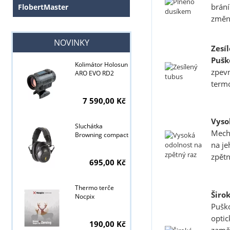
brání
FlobertMaster
změně
NOVINKY
Zesí
Pušk
Kolimátor Holosun
zpevn
ARO EVO RD2
termo
Tyto stránky j
7 590,00 Kč
Vyso
Sluchátka
Mecha
Browning compact
na je
zpětn
695,00 Kč
Thermo terče
Širo
Nocpix
Puško
optic
190,00 Kč