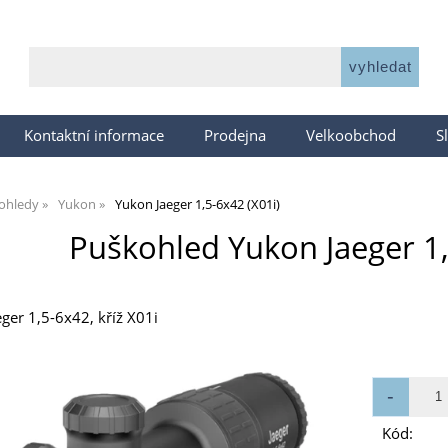
Kontaktní informace
Prodejna
Velkoobchod
S
ohledy
Yukon
Yukon Jaeger 1,5-6x42 (X01i)
Puškohled Yukon Jaeger 1,
er 1,5-6x42, kříž X01i
Kód: