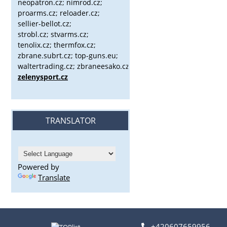
neopatron.cz; nimrod.cz;
proarms.cz; reloader.cz;
sellier-bellot.cz;
strobl.cz;
stvarms.cz;
tenolix.cz; thermfox.cz;
zbrane.subrt.cz;
top-guns.eu;
waltertrading.cz; zbraneesako.cz;
zelenysport.cz
TRANSLATOR
Powered by
Translate
+420607659956