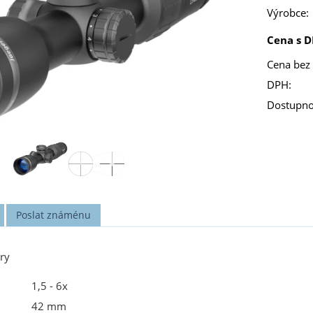
Výrobce:
Cena s D
Cena bez
DPH:
Dostupno
Poslat známénu
ry
1,5 - 6x
42 mm