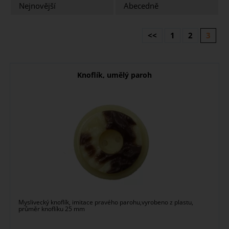
Nejnovější
Abecedně
<<
1
2
3
Knoflík, umělý paroh
Myslivecký knoflík, imitace pravého parohu,vyrobeno z plastu,
průměr knoflíku 25 mm