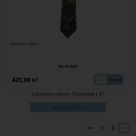
Vázanka s liškou
do 14 dnů
420,00
Kč
Zobrazeno celkem
15
položek z
47
<<
1
2
3