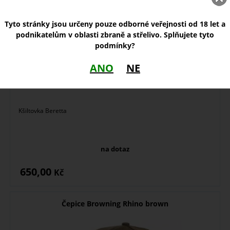
Tyto stránky jsou určeny pouze odborné veřejnosti od 18 let a
podnikatelům v oblasti zbraně a střelivo. Splňujete tyto
podmínky?
ANO
NE
Kšiltovka Beretta
na dotaz
650,00
Kč
Čepice Browning Rhino brown