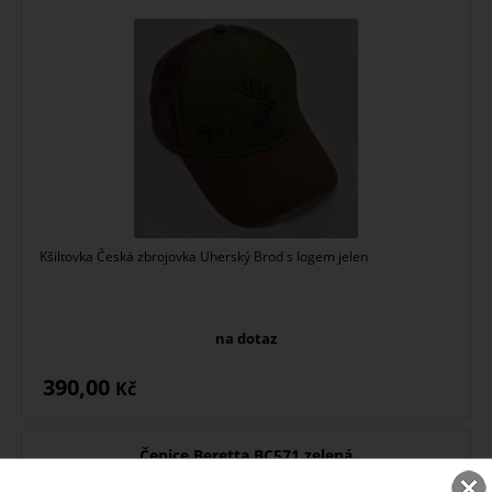
Kšiltovka Česká zbrojovka Uherský Brod s logem jelen
na dotaz
390,00
Kč
Čepice Beretta BC571 zelená