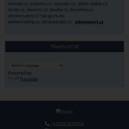
nimrod.cz; proarms.cz; reloader.cz; sellier-bellot.cz;
strobl.cz;
stvarms.cz; tenolix.cz; thermfox.cz;
zbrane.subrt.cz;
top-guns.eu;
waltertrading.cz; zbraneesako.cz;
zelenysport.cz
TRANSLATOR
Powered by
Translate
+420607659956