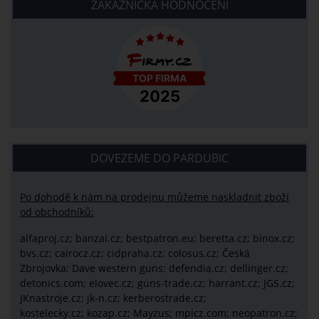
ZÁKAZNICKÁ HODNOCENÍ
DOVEZEME DO PARDUBIC
Po dohodě k nám na prodejnu můžeme naskladnit zboží
od obchodníků:
alfaproj.cz;
banzai.cz;
bestpatron.eu;
beretta.cz;
binox.cz;
bvs.cz;
cairocz.cz; cidpraha.cz; colosus.cz; Česká
Zbrojovka; Dave western guns; defendia.cz; dellinger.cz;
detonics.com; elovec.cz; guns-trade.cz; harrant.cz; JGS.cz;
JKnastroje.cz; jk-n.cz; kerberostrade.cz;
kostelecky.cz;
kozap.cz; Mayzus;
mpicz.com; neopatron.cz;