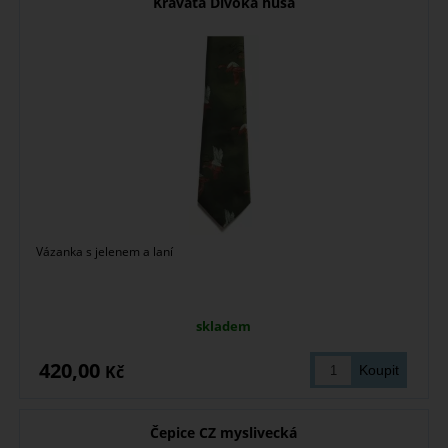
Kravata Divoká husa
Vázanka s jelenem a laní
skladem
420,00
Kč
Čepice CZ myslivecká