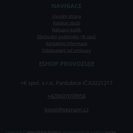
NAVIGACE
Úvodní strana
Katalog zboží
Nákupní košík
Obchodní podmínky +K spol.
Kontaktní informace
Odstoupení od smlouvy
ESHOP PROVOZUJE
+K spol. s.r.o. Pardubice IČ:63221217
+420607659956
kspol@seznam.cz
Copyright ©
www.zbrane-kspol.cz
,
provozováno na systému
tvorba