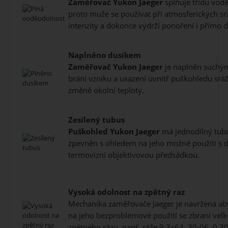
Zaměřovač
Yukon Jaeger
splňuje třídu vodě
proto muže se používat při atmosferických sr
intenzity a dokonce vydrží ponoření i přímo 
Naplněno dusíkem
Zaměřovač
Yukon Jaeger
je naplněn suchým
brání vzniku a usazení uvnitř puškohledu srá
změně okolní teploty.
Zesílený tubus
Puškohled
Yukon Jaeger
má jednodílný tubus
zpevněn s ohledem na jeho možné použíti s di
termovizní objektivovou předsádkou.
Vysoká odolnost na zpětný raz
Mechanika zaměřovače Jaeger je navržená ab
na jeho bezproblémové použití se zbraní velké
zpětného rázu, např. ráže 9,3x64, 30-06, 0.30