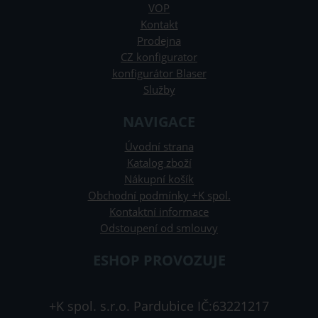
VOP
Kontakt
Prodejna
CZ konfigurator
konfigurátor Blaser
Služby
NAVIGACE
Úvodní strana
Katalog zboží
Nákupní košík
Obchodní podmínky +K spol.
Kontaktní informace
Odstoupení od smlouvy
ESHOP PROVOZUJE
+K spol. s.r.o. Pardubice IČ:63221217