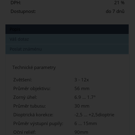
DPH:
21 %
Dostupnost:
do 7 dnů
Popis
Váš dotaz
Poslat známénu
Technické parametry
Zvětšení:
3 - 12x
Průměr objektivu:
56 mm
Zorný úhel:
6.9 ... 1.7°
Průměr tubusu:
30 mm
Dioptrická korekce:
-2,5 ... +2,5dioptrie
Průměr výstupní pupily:
6 ... 15mm
Oční reliéf:
90mm