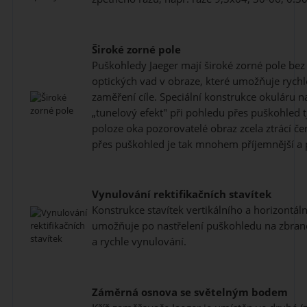
Široké zorné pole
Puškohledy Jaeger mají široké zorné pole bez 
optických vad v obraze, které umožňuje rychl
zaměření cíle. Speciální konstrukce okuláru na
„tunelový efekt" při pohledu přes puškohled t
poloze oka pozorovatelé obraz zcela ztrácí če
přes puškohled je tak mnohem příjemnější a p
Vynulování rektifikačních stavítek
Konstrukce stavítek vertikálního a horizontál
umožňuje po nastřelení puškohledu na zbraně
a rychle vynulování.
Záměrná osnova se světelným bodem