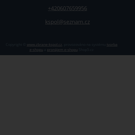
+420607659956
kspol@seznam.cz
Copyright ©
www.zbrane-kspol.cz
,
provozováno na systému
tvorba
e-shopu
a
pronájem e-shopu
Shop5.cz