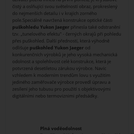
čistý a oslňující svou světelností obraz, prokreslený
do nejmenších detailu i v krajích zorného
pole.Speciálně navržená konstrukce optické části
puškohledu
Yukon Jaeger
přinesla také odstranění
tzv. „tunelového efektu" - černých okrajů při pohledu
přes puškohled. Další předností, která výhodně
odlišuje
puškohled
Yukon Jaeger
od
konkurenčních výrobků je jeho vysoká mechanická
odolnost a spolehlivost celé konstrukce, která je
potvrzená desetiletou zárukou výrobce. Navíc
vzhledem k moderním trendům lovu s využitím
jediného zaměřovače výrobce provedl úpravu a
zesílení jeho tubusu pro použití s objektivovými
digitálními nebo termoviznimi předsádky.
Plná voděodolnost