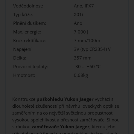
Voděodolnost:
Ano, IPX7
Typ kříže:
X01i
Plnění dusíkem:
Ano
Max. energie:
7 000 J
Krok rektifikace:
7 mm/100m
Napájení:
3V (typ CR2354) V
Délka:
357 mm
Provozní teploty:
-30 ... +60 °C
Hmotnost:
0,68kg
Konstrukce
puškohledu Yukon Jaeger
vychází s
dlouholeté zkušeností při návrhu loveckých optik se
zaměřením na co největší světelnou propustnost,
vysokou spolehlivost a přesnost zaměřovače. Silnou
stránkou
zaměřovače
Yukon Jaeger
, kterou jeho
uživatel pozná ihned na první pohled, je krystalově