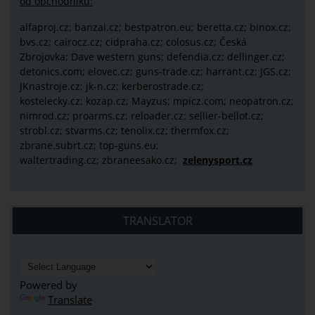
od obchodníků:
alfaproj.cz;
banzai.cz;
bestpatron.eu;
beretta.cz;
binox.cz;
bvs.cz;
cairocz.cz; cidpraha.cz; colosus.cz; Česká
Zbrojovka; Dave western guns; defendia.cz; dellinger.cz;
detonics.com; elovec.cz; guns-trade.cz; harrant.cz; JGS.cz;
JKnastroje.cz; jk-n.cz; kerberostrade.cz;
kostelecky.cz;
kozap.cz; Mayzus;
mpicz.com; neopatron.cz;
nimrod.cz; proarms.cz; reloader.cz; sellier-bellot.cz;
strobl.cz;
stvarms.cz; tenolix.cz; thermfox.cz;
zbrane.subrt.cz;
top-guns.eu;
waltertrading.cz; zbraneesako.cz;
zelenysport.cz
TRANSLATOR
Powered by
Translate